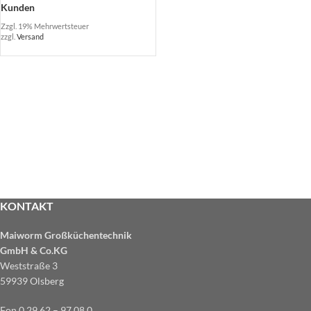
Kunden
Zzgl. 19% Mehrwertsteuer
zzgl.
Versand
KONTAKT
Maiworm Großküchentechnik
GmbH & Co.KG
Weststraße 3
59939 Olsberg
Fon 0 29 62 – 97 08 0