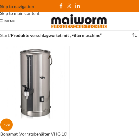
Skip to navigation
Skip to main content
MENU
Start
/
Produkte verschlagwortet mit „Filtermaschine“
-17%
Bonamat ‚Vorratsbehälter VHG 10‘