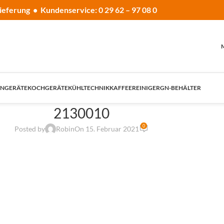
ieferung • Kundenservice: 0 29 62 – 97 08 0
NGERÄTE
KOCHGERÄTE
KÜHLTECHNIK
KAFFEE
REINIGER
GN-BEHÄLTER
2130010
0
Posted by
Robin
On 15. Februar 2021