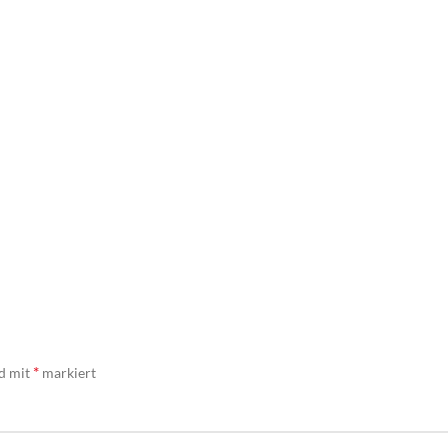
*
nd mit
markiert