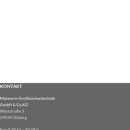
KONTAKT
Maiworm Großküchentechnik
GmbH & Co.KG
Weststraße 3
59939 Olsberg
Fon 0 29 62 – 97 08 0