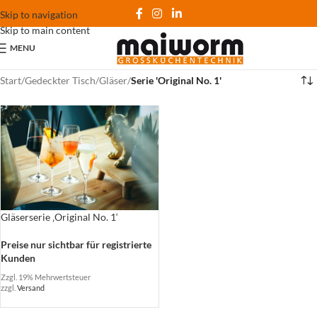
Skip to navigation
Skip to main content
MENU
Start
/
Gedeckter Tisch
/
Gläser
/
Serie 'Original No. 1'
Gläserserie ‚Original No. 1‘
Preise nur sichtbar für registrierte
Kunden
Zzgl. 19% Mehrwertsteuer
zzgl.
Versand