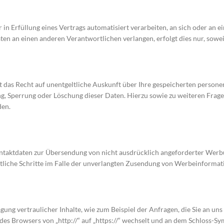
r in Erfüllung eines Vertrags automatisiert verarbeiten, an sich oder an
ten an einen anderen Verantwortlichen verlangen, erfolgt dies nur, sowei
t das Recht auf unentgeltliche Auskunft über Ihre gespeicherten perso
ung, Sperrung oder Löschung dieser Daten. Hierzu sowie zu weiteren Fr
den.
ntaktdaten zur Übersendung von nicht ausdrücklich angeforderter Werb
htliche Schritte im Falle der unverlangten Zusendung von Werbeinformat
ung vertraulicher Inhalte, wie zum Beispiel der Anfragen, die Sie an uns 
des Browsers von „http://“ auf „https://“ wechselt und an dem Schloss-Sy