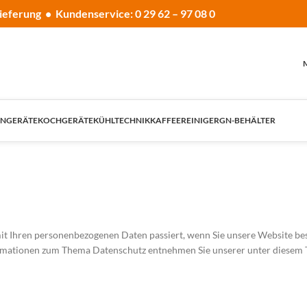
ieferung • Kundenservice: 0 29 62 – 97 08 0
NGERÄTE
KOCHGERÄTE
KÜHLTECHNIK
KAFFEE
REINIGER
GN-BEHÄLTER
it Ihren personenbezogenen Daten passiert, wenn Sie unsere Website be
formationen zum Thema Datenschutz entnehmen Sie unserer unter diesem 