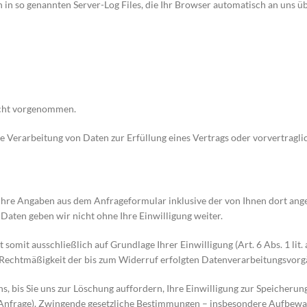
in so genannten Server-Log Files, die Ihr Browser automatisch an uns übe
icht vorgenommen.
 die Verarbeitung von Daten zur Erfüllung eines Vertrags oder vorvertrag
hre Angaben aus dem Anfrageformular inklusive der von Ihnen dort an
 Daten geben wir nicht ohne Ihre Einwilligung weiter.
omit ausschließlich auf Grundlage Ihrer Einwilligung (Art. 6 Abs. 1 lit.
ie Rechtmäßigkeit der bis zum Widerruf erfolgten Datenverarbeitungsvor
, bis Sie uns zur Löschung auffordern, Ihre Einwilligung zur Speicherun
r Anfrage). Zwingende gesetzliche Bestimmungen – insbesondere Aufbewa