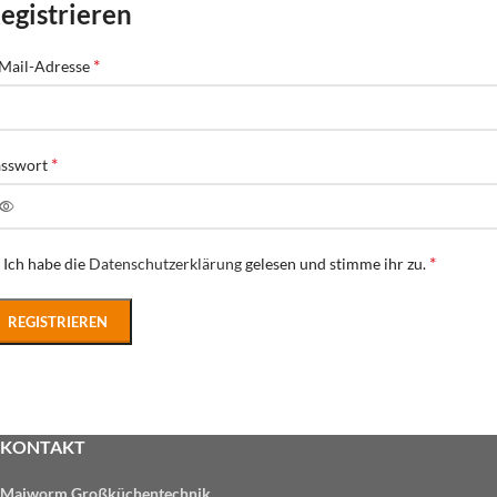
egistrieren
*
Mail-Adresse
*
asswort
*
Ich habe die
Datenschutzerklärung
gelesen und stimme ihr zu.
REGISTRIEREN
KONTAKT
Maiworm Großküchentechnik