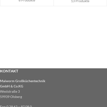
6 Produkte
13 Produkte
KONTAKT
Maiworm Großküchentechnik
GmbH & Co.KG
Weststraße 3
59939 Olsberg
Fon 0 29 62 – 97 08 0