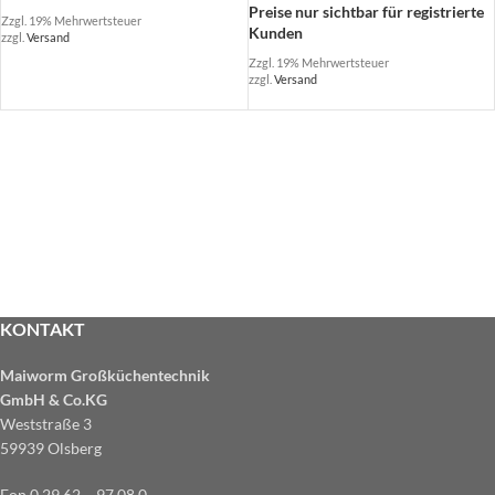
Preise nur sichtbar für registrierte
Zzgl. 19% Mehrwertsteuer
Kunden
zzgl.
Versand
Zzgl. 19% Mehrwertsteuer
zzgl.
Versand
KONTAKT
Maiworm Großküchentechnik
GmbH & Co.KG
Weststraße 3
59939 Olsberg
Fon 0 29 62 – 97 08 0