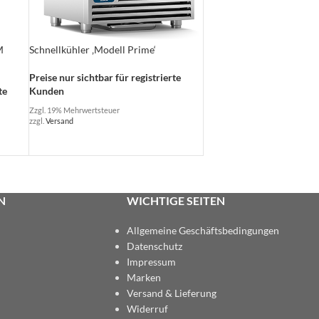
M
Schnellkühler ‚Modell Prime‘
Preise nur sichtbar für registrierte
te
Kunden
Zzgl. 19% Mehrwertsteuer
zzgl.
Versand
N
WICHTIGE SEITEN
Allgemeine Geschäftsbedingungen
Datenschutz
Impressum
Marken
Versand & Lieferung
Widerruf