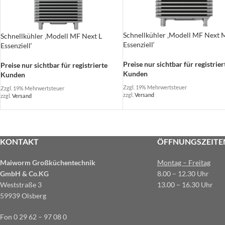
Schnellkühler ‚Modell MF Next 
Schnellkühler ‚Modell MF Next L
Essenziell‘
Essenziell‘
Preise nur sichtbar für registrier
Preise nur sichtbar für registrierte
Kunden
Kunden
Zzgl. 19% Mehrwertsteuer
Zzgl. 19% Mehrwertsteuer
zzgl.
Versand
zzgl.
Versand
KONTAKT
ÖFFNUNGSZEITE
Maiworm Großküchentechnik
Montag – Freitag
GmbH & Co.KG
8.00 – 12.30 Uhr
Weststraße 3
13.00 – 16.30 Uhr
59939 Olsberg
Fon 0 29 62 – 97 08 0