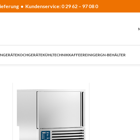
ieferung • Kundenservice: 0 29 62 – 97 08 0
NGERÄTE
KOCHGERÄTE
KÜHLTECHNIK
KAFFEE
REINIGER
GN-BEHÄLTER