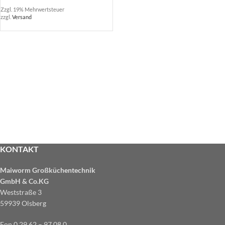
Zzgl. 19% Mehrwertsteuer
zzgl.
Versand
KONTAKT
Maiworm Großküchentechnik
GmbH & Co.KG
Weststraße 3
59939 Olsberg
Fon 0 29 62 – 97 08 0