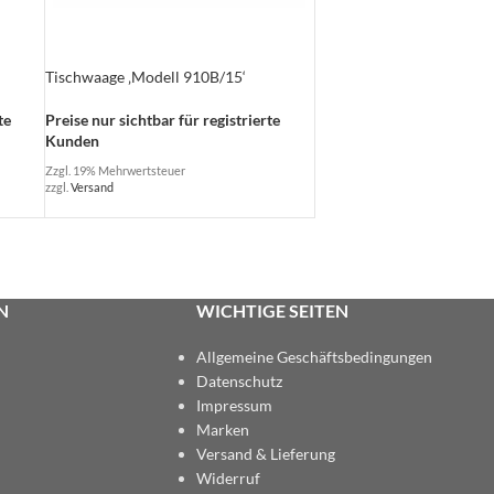
Tischwaage ‚Modell 910B/15‘
te
Preise nur sichtbar für registrierte
Kunden
Zzgl. 19% Mehrwertsteuer
zzgl.
Versand
N
WICHTIGE SEITEN
Allgemeine Geschäftsbedingungen
Datenschutz
Impressum
Marken
Versand & Lieferung
Widerruf