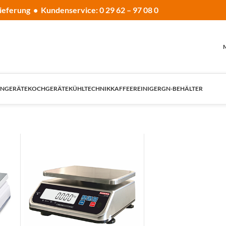
ieferung • Kundenservice: 0 29 62 – 97 08 0
NGERÄTE
KOCHGERÄTE
KÜHLTECHNIK
KAFFEE
REINIGER
GN-BEHÄLTER