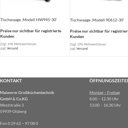
Tischwaage ‚Modell HW945-30‘
Tischwaage ‚Modell 90612-30‘
Preise nur sichtbar für registrierte
Preise nur sichtbar für registrier
Kunden
Kunden
Zzgl. 19% Mehrwertsteuer
Zzgl. 19% Mehrwertsteuer
zzgl.
Versand
zzgl.
Versand
KONTAKT
ÖFFNUNGSZEITE
Maiworm Großküchentechnik
Montag – Freitag
GmbH & Co.KG
8.00 – 12.30 Uhr
Weststraße 3
13.00 – 16.30 Uhr
59939 Olsberg
Fon 0 29 62 – 97 08 0