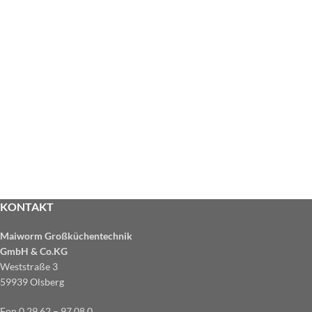
KONTAKT
Maiworm Großküchentechnik
GmbH & Co.KG
Weststraße 3
59939 Olsberg
Fon 0 29 62 – 97 08 0