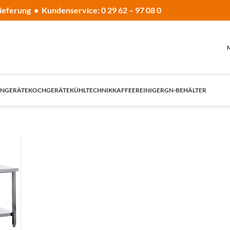
ieferung • Kundenservice: 0 29 62 – 97 08 0
NGERÄTE
KOCHGERÄTE
KÜHLTECHNIK
KAFFEE
REINIGER
GN-BEHÄLTER