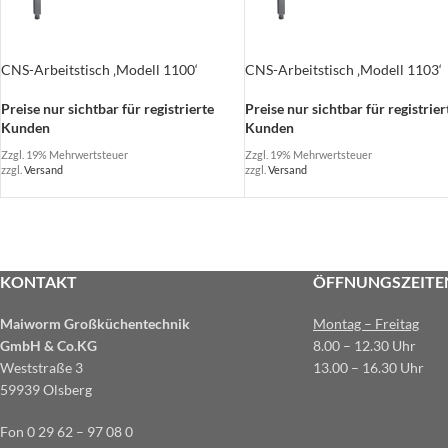
CNS-Arbeitstisch ‚Modell 1100‘
CNS-Arbeitstisch ‚Modell 1103‘
Preise nur sichtbar für registrierte
Preise nur sichtbar für registrier
Kunden
Kunden
Zzgl. 19% Mehrwertsteuer
Zzgl. 19% Mehrwertsteuer
zzgl.
Versand
zzgl.
Versand
KONTAKT
ÖFFNUNGSZEITE
Maiworm Großküchentechnik
Montag – Freitag
GmbH & Co.KG
8.00 – 12.30 Uhr
Weststraße 3
13.00 – 16.30 Uhr
59939 Olsberg
Fon 0 29 62 – 97 08 0