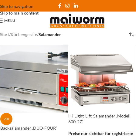
Skip to navigation
Skip to main content
MENU
Start
/
Küchengeräte
/
Salamander
Hi-Light-Lift-Salamander ‚Modell
-5%
600-2Z‘
Backsalamander ‚DUO-FOUR‘
Preise nur sichtbar für registrierte