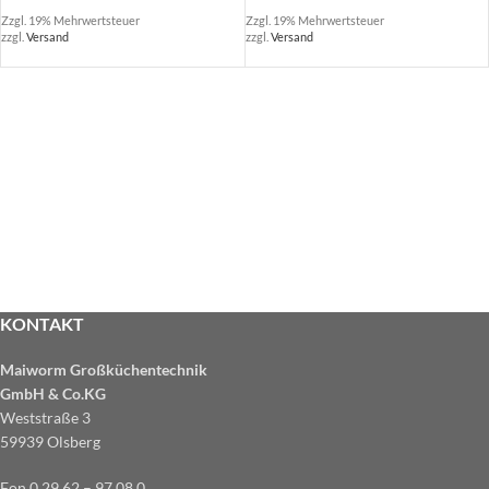
Zzgl. 19% Mehrwertsteuer
Zzgl. 19% Mehrwertsteuer
zzgl.
Versand
zzgl.
Versand
KONTAKT
Maiworm Großküchentechnik
GmbH & Co.KG
Weststraße 3
59939 Olsberg
Fon 0 29 62 – 97 08 0