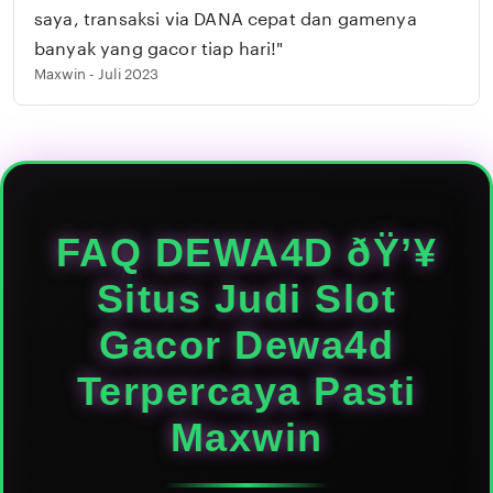
saya, transaksi via DANA cepat dan gamenya
banyak yang gacor tiap hari!"
Maxwin - Juli 2023
Loading...
FAQ DEWA4D ðŸ’¥
Situs Judi Slot
Gacor Dewa4d
Terpercaya Pasti
Maxwin