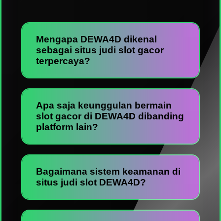
Mengapa DEWA4D dikenal
sebagai situs judi slot gacor
terpercaya?
Apa saja keunggulan bermain
slot gacor di DEWA4D dibanding
platform lain?
Bagaimana sistem keamanan di
situs judi slot DEWA4D?