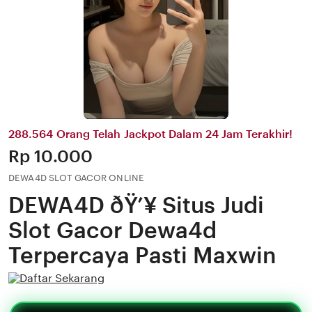
288.564 Orang Telah Jackpot Dalam 24 Jam Terakhir!
Price:
Rp 10.000
DEWA4D SLOT GACOR ONLINE
DEWA4D ðŸ’¥ Situs Judi
Slot Gacor Dewa4d
Terpercaya Pasti Maxwin