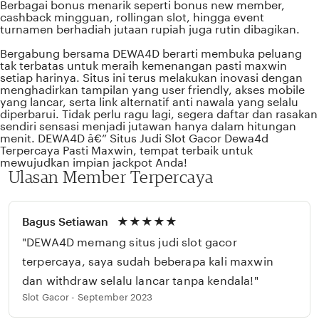
Berbagai bonus menarik seperti bonus new member,
cashback mingguan, rollingan slot, hingga event
turnamen berhadiah jutaan rupiah juga rutin dibagikan.
Bergabung bersama DEWA4D berarti membuka peluang
tak terbatas untuk meraih kemenangan pasti maxwin
setiap harinya. Situs ini terus melakukan inovasi dengan
menghadirkan tampilan yang user friendly, akses mobile
yang lancar, serta link alternatif anti nawala yang selalu
diperbarui. Tidak perlu ragu lagi, segera daftar dan rasakan
sendiri sensasi menjadi jutawan hanya dalam hitungan
menit. DEWA4D â€” Situs Judi Slot Gacor Dewa4d
Terpercaya Pasti Maxwin, tempat terbaik untuk
mewujudkan impian jackpot Anda!
Ulasan Member Terpercaya
Bagus Setiawan
★★★★★
"DEWA4D memang situs judi slot gacor
terpercaya, saya sudah beberapa kali maxwin
dan withdraw selalu lancar tanpa kendala!"
Slot Gacor - September 2023