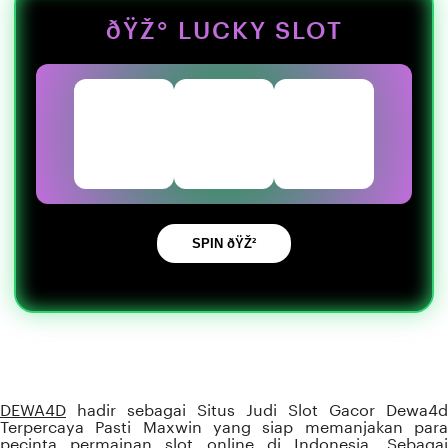
ðŸŽ° LUCKY SLOT
SPIN ðŸŽ²
DEWA4D
hadir sebagai Situs Judi Slot Gacor Dewa4d
Terpercaya Pasti Maxwin yang siap memanjakan para
pecinta permainan slot online di Indonesia. Sebagai