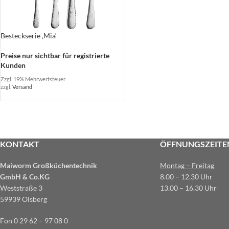
Besteckserie ‚Mia‘
Preise nur sichtbar für registrierte
Kunden
Zzgl. 19% Mehrwertsteuer
zzgl.
Versand
KONTAKT
ÖFFNUNGSZEITE
Maiworm Großküchentechnik
Montag – Freitag
GmbH & Co.KG
8.00 – 12.30 Uhr
Weststraße 3
13.00 – 16.30 Uhr
59939 Olsberg
Fon 0 29 62 – 97 08 0