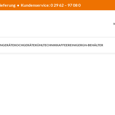
ieferung • Kundenservice: 0 29 62 – 97 08 0
NGERÄTE
KOCHGERÄTE
KÜHLTECHNIK
KAFFEE
REINIGER
GN-BEHÄLTER