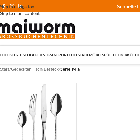
Schnelle L
Skip to navigation
Skip to main content
EDECKTER TISCH
LAGER & TRANSPORT
EDELSTAHLMÖBEL
SPÜLTECHNIK
KÜCHE
Start
/
Gedeckter Tisch
/
Besteck
/
Serie 'Mia'