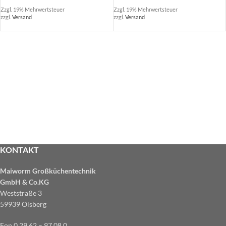
Zzgl. 19% Mehrwertsteuer
Zzgl. 19% Mehrwertsteuer
zzgl.
Versand
zzgl.
Versand
KONTAKT
Maiworm Großküchentechnik
GmbH & Co.KG
Weststraße 3
59939 Olsberg
Fon 0 29 62 – 97 08 0