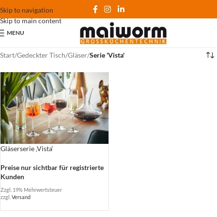
Skip to navigation
Skip to main content
MENU
Start
/
Gedeckter Tisch
/
Gläser
/
Serie 'Vista'
Gläserserie ‚Vista‘
Preise nur sichtbar für registrierte
Kunden
Zzgl. 19% Mehrwertsteuer
zzgl.
Versand