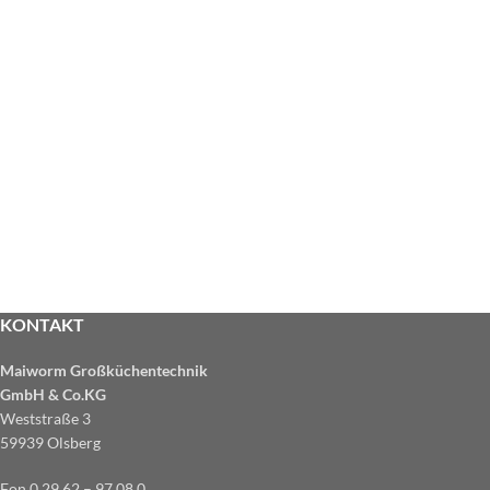
KONTAKT
Maiworm Großküchentechnik
GmbH & Co.KG
Weststraße 3
59939 Olsberg
Fon 0 29 62 – 97 08 0