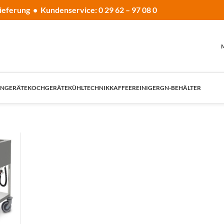
ieferung • Kundenservice: 0 29 62 – 97 08 0
NGERÄTE
KOCHGERÄTE
KÜHLTECHNIK
KAFFEE
REINIGER
GN-BEHÄLTER