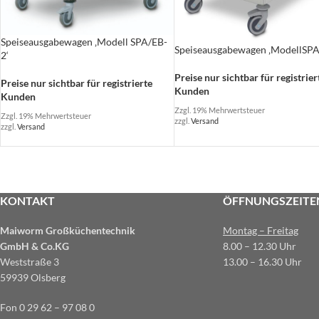
Speiseausgabewagen ‚Modell SPA/EB-
Speiseausgabewagen ‚ModellSPA
2‘
Preise nur sichtbar für registrier
Preise nur sichtbar für registrierte
Kunden
Kunden
Zzgl. 19% Mehrwertsteuer
Zzgl. 19% Mehrwertsteuer
zzgl.
Versand
zzgl.
Versand
KONTAKT
ÖFFNUNGSZEITE
Maiworm Großküchentechnik
Montag – Freitag
GmbH & Co.KG
8.00 – 12.30 Uhr
Weststraße 3
13.00 – 16.30 Uhr
59939 Olsberg
Fon 0 29 62 – 97 08 0