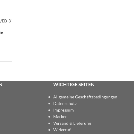
/EB-3‘
te
N
WICHTIGE SEITEN
Allgemeine Geschäftsbedingungen
Datenschutz
Impressum
Marken
Versand & Lieferung
Widerruf