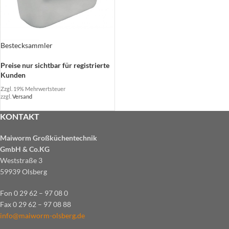
Bestecksammler
Preise nur sichtbar für registrierte
Kunden
Zzgl. 19% Mehrwertsteuer
zzgl.
Versand
KONTAKT
Maiworm Großküchentechnik
GmbH & Co.KG
Weststraße 3
59939 Olsberg
Fon 0 29 62 – 97 08 0
Fax 0 29 62 – 97 08 88
info@maiworm-olsberg.de