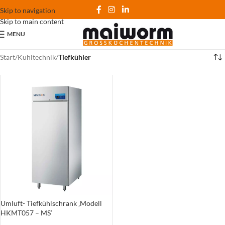
Skip to navigation
Skip to main content
MENU
Start
/
Kühltechnik
/
Tiefkühler
Umluft- Tiefkühlschrank ‚Modell
HKMT057 – MS‘