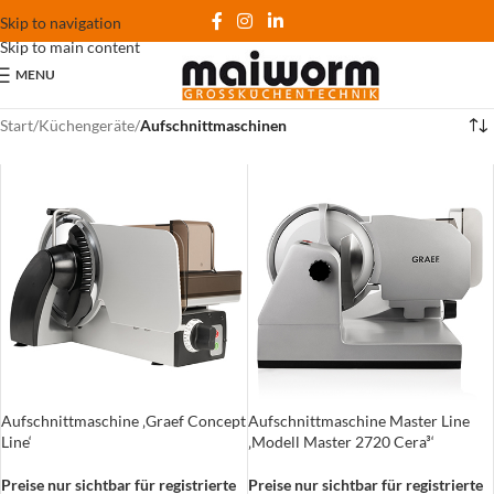
Skip to navigation
Skip to main content
MENU
Start
/
Küchengeräte
/
Aufschnittmaschinen
Aufschnittmaschine ‚Graef Concept
Aufschnittmaschine Master Line
Line‘
‚Modell Master 2720 Cera³‘
Preise nur sichtbar für registrierte
Preise nur sichtbar für registrierte