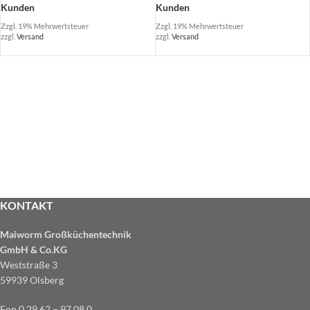
Kunden
Kunden
Zzgl. 19% Mehrwertsteuer
Zzgl. 19% Mehrwertsteuer
zzgl.
Versand
zzgl.
Versand
KONTAKT
Maiworm Großküchentechnik
GmbH & Co.KG
Weststraße 3
59939 Olsberg
Fon 0 29 62 – 97 08 0