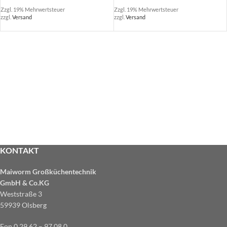
Zzgl. 19% Mehrwertsteuer
Zzgl. 19% Mehrwertsteuer
zzgl.
Versand
zzgl.
Versand
KONTAKT
Maiworm Großküchentechnik
GmbH & Co.KG
Weststraße 3
59939 Olsberg
Fon 0 29 62 – 97 08 0