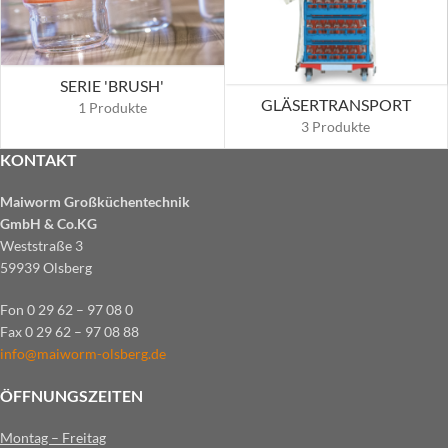
SERIE 'BRUSH'
GLÄSERTRANSPORT
1 Produkte
3 Produkte
KONTAKT
Maiworm Großküchentechnik
GmbH & Co.KG
Weststraße 3
59939 Olsberg
Fon 0 29 62 – 97 08 0
Fax 0 29 62 – 97 08 88
info@maiworm-olsberg.de
ÖFFNUNGSZEITEN
Montag – Freitag