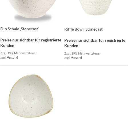
Dip Schale ‚Stonecast‘
Riffle Bowl ‚Stonecast‘
Preise nur sichtbar für registrierte
Preise nur sichtbar für registrierte
Kunden
Kunden
Zzgl. 19% Mehrwertsteuer
Zzgl. 19% Mehrwertsteuer
zzgl.
Versand
zzgl.
Versand