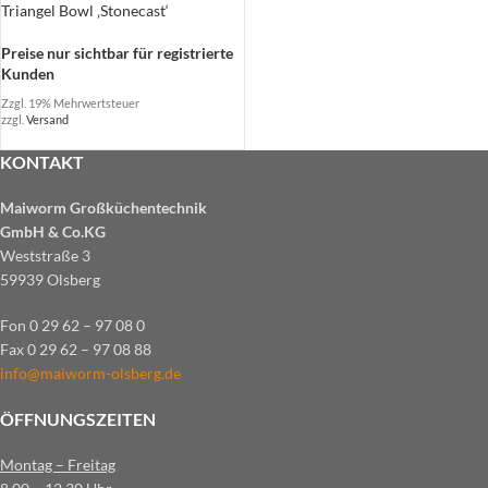
Triangel Bowl ‚Stonecast‘
Preise nur sichtbar für registrierte
Kunden
Zzgl. 19% Mehrwertsteuer
zzgl.
Versand
KONTAKT
Maiworm Großküchentechnik
GmbH & Co.KG
Weststraße 3
59939 Olsberg
Fon 0 29 62 – 97 08 0
Fax 0 29 62 – 97 08 88
info@maiworm-olsberg.de
ÖFFNUNGSZEITEN
Montag – Freitag