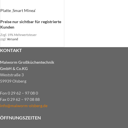
Platte ‚Smart Minea‘
Preise nur sichtbar für registrierte
Kunden
Zzgl. 19% Mehrwertsteuer
zzgl.
Versand
KONTAKT
Maiworm Großküchentechnik
GmbH & Co.KG
Weststraße 3
59939 Olsberg
Fon 0 29 62 – 97 08 0
Fax 0 29 62 – 97 08 88
info@maiworm-olsberg.de
ÖFFNUNGSZEITEN