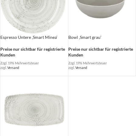
Espresso Untere ‚Smart Minea‘
Bowl ‚Smart grau‘
Preise nur sichtbar für registrierte
Preise nur sichtbar für registrierte
Kunden
Kunden
Zzgl. 19% Mehrwertsteuer
Zzgl. 19% Mehrwertsteuer
zzgl.
Versand
zzgl.
Versand