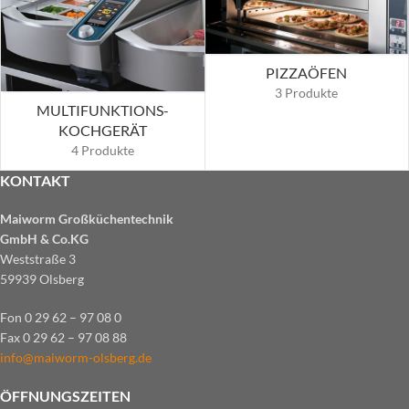
PIZZAÖFEN
3 Produkte
MULTIFUNKTIONS-
KOCHGERÄT
4 Produkte
KONTAKT
Maiworm Großküchentechnik
GmbH & Co.KG
Weststraße 3
59939 Olsberg
Fon 0 29 62 – 97 08 0
Fax 0 29 62 – 97 08 88
info@maiworm-olsberg.de
ÖFFNUNGSZEITEN