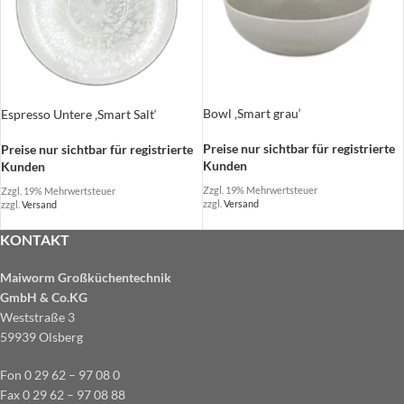
Bowl ‚Smart grau‘
Espresso Untere ‚Smart Salt‘
Preise nur sichtbar für registrierte
Preise nur sichtbar für registrierte
Kunden
Kunden
Zzgl. 19% Mehrwertsteuer
Zzgl. 19% Mehrwertsteuer
zzgl.
Versand
zzgl.
Versand
KONTAKT
Maiworm Großküchentechnik
GmbH & Co.KG
Weststraße 3
59939 Olsberg
Fon 0 29 62 – 97 08 0
Fax 0 29 62 – 97 08 88