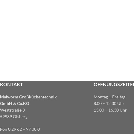
KONTAKT
ÖFFNUNGSZEITE
Maiworm Großküchentechnik
Montag – Freitag
GmbH & Co.KG
8.00 – 12.30 Uhr
Weststraße 3
13.00 – 16.30 Uhr
59939 Olsberg
Fon 0 29 62 – 97 08 0