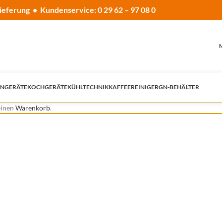
ieferung • Kundenservice: 0 29 62 – 97 08 0
NGERÄTE
KOCHGERÄTE
KÜHLTECHNIK
KAFFEE
REINIGER
GN-BEHÄLTER
einen
Warenkorb
.