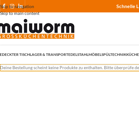
Schnelle L
Skip to navigation
Skip to main content
EDECKTER TISCH
LAGER & TRANSPORT
EDELSTAHLMÖBEL
SPÜLTECHNIK
KÜCHE
Deine Bestellung scheint keine Produkte zu enthalten. Bitte überprüfe d