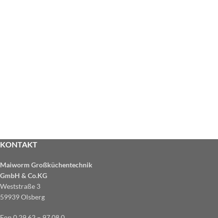
KONTAKT
Maiworm Großküchentechnik
GmbH & Co.KG
Weststraße 3
59939 Olsberg
Fon 0 29 62 – 97 08 0