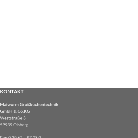
KONTAKT
Maiworm Großküchentechnik
GmbH & Co.KG
Weststraße 3
59939 Olsberg
Fon 0 29 62 – 97 08 0