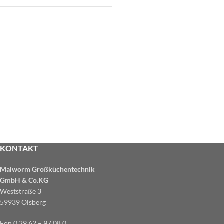
KONTAKT
Maiworm Großküchentechnik
GmbH & Co.KG
Weststraße 3
59939 Olsberg
Fon 0 29 62 – 97 08 0