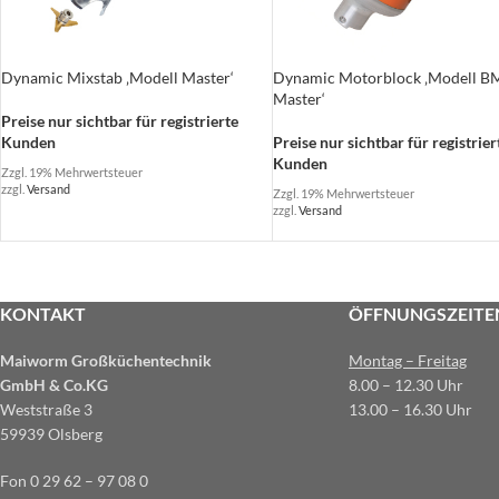
Dynamic Mixstab ‚Modell Master‘
Dynamic Motorblock ‚Modell B
Master‘
Preise nur sichtbar für registrierte
Kunden
Preise nur sichtbar für registrier
Kunden
Zzgl. 19% Mehrwertsteuer
zzgl.
Versand
Zzgl. 19% Mehrwertsteuer
zzgl.
Versand
KONTAKT
ÖFFNUNGSZEITE
Maiworm Großküchentechnik
Montag – Freitag
GmbH & Co.KG
8.00 – 12.30 Uhr
Weststraße 3
13.00 – 16.30 Uhr
59939 Olsberg
Fon 0 29 62 – 97 08 0