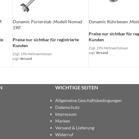
M
Dynamic Pürierstab ‚Modell Nomad
Dynamic Rührbesen ‚Mode
190‘
Preise nur sichtbar für reg
te
Preise nur sichtbar für registrierte
Kunden
Kunden
Zzgl. 19% Mehrwertsteuer
zzgl.
Versand
Zzgl. 19% Mehrwertsteuer
zzgl.
Versand
N
WICHTIGE SEITEN
Allgemeine Geschäftsbedingungen
Datenschutz
Impressum
Marken
Versand & Lieferung
Widerruf