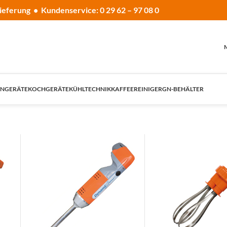
ieferung • Kundenservice: 0 29 62 – 97 08 0
NGERÄTE
KOCHGERÄTE
KÜHLTECHNIK
KAFFEE
REINIGER
GN-BEHÄLTER