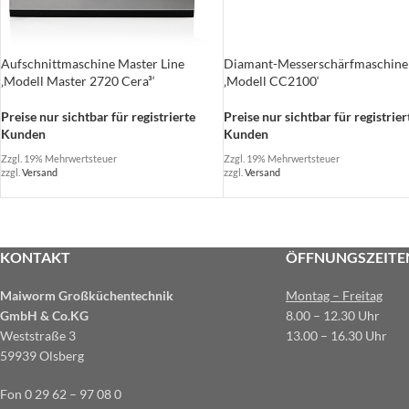
Aufschnittmaschine Master Line
Diamant-Messerschärfmaschine
‚Modell Master 2720 Cera³‘
‚Modell CC2100‘
Preise nur sichtbar für registrierte
Preise nur sichtbar für registrier
Kunden
Kunden
Zzgl. 19% Mehrwertsteuer
Zzgl. 19% Mehrwertsteuer
zzgl.
Versand
zzgl.
Versand
KONTAKT
ÖFFNUNGSZEITE
Maiworm Großküchentechnik
Montag – Freitag
GmbH & Co.KG
8.00 – 12.30 Uhr
Weststraße 3
13.00 – 16.30 Uhr
59939 Olsberg
Fon 0 29 62 – 97 08 0