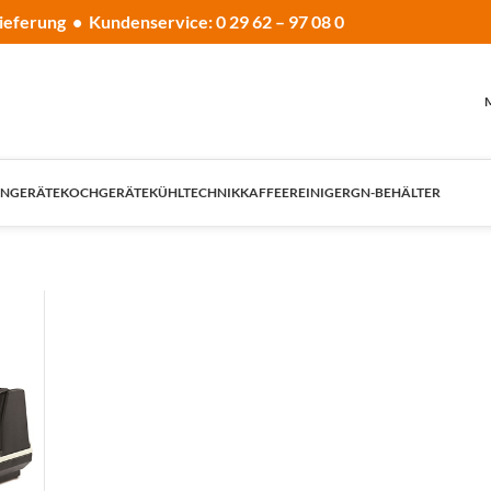
ieferung • Kundenservice: 0 29 62 – 97 08 0
NGERÄTE
KOCHGERÄTE
KÜHLTECHNIK
KAFFEE
REINIGER
GN-BEHÄLTER