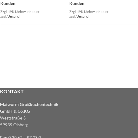
Kunden
Kunden
Zzgl. 19% Mehrwertsteuer
Zzgl. 19% Mehrwertsteuer
zzgl.
Versand
zzgl.
Versand
KONTAKT
Maiworm Großküchentechnik
GmbH & Co.KG
Weststraße 3
59939 Olsberg
Fon 0 29 62 – 97 08 0