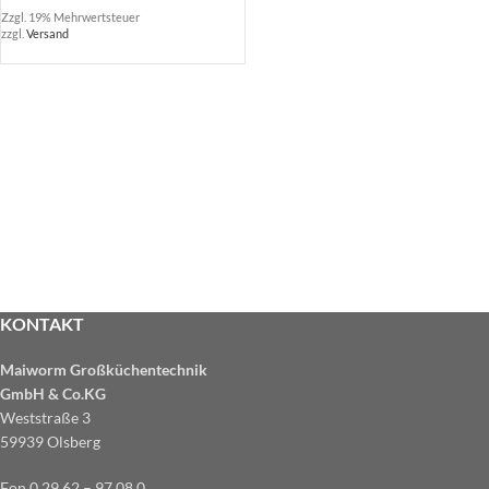
Zzgl. 19% Mehrwertsteuer
zzgl.
Versand
KONTAKT
Maiworm Großküchentechnik
GmbH & Co.KG
Weststraße 3
59939 Olsberg
Fon 0 29 62 – 97 08 0