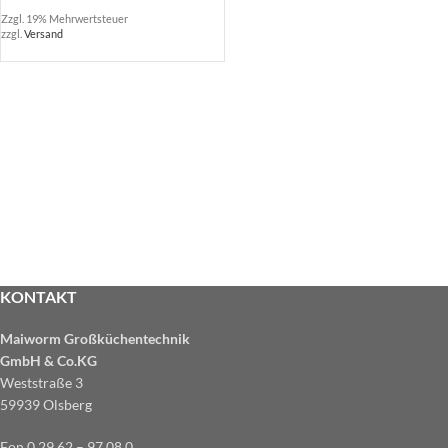
Zzgl. 19% Mehrwertsteuer
zzgl.
Versand
KONTAKT
Maiworm Großküchentechnik
GmbH & Co.KG
Weststraße 3
59939 Olsberg
Fon 0 29 62 – 97 08 0