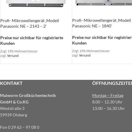
Profi- Mikrowellengerät ‚Modell
Profi- Mikrowellengerät ‚Modell
Panasonic NE – 1840‘
Panasonic NE – 2143 – 2‘
Preise nur sichtbar für registrier
Preise nur sichtbar für registrierte
Kunden
Kunden
Zzgl. 19% Mehrwertsteuer
Zzgl. 19% Mehrwertsteuer
zzgl.
Versand
zzgl.
Versand
KONTAKT
ÖFFNUNGSZEITE
Maiworm Großküchentechnik
Montag – Freitag
GmbH & Co.KG
8.00 – 12.30 Uhr
Weststraße 3
13.00 – 16.30 Uhr
59939 Olsberg
Fon 0 29 62 – 97 08 0