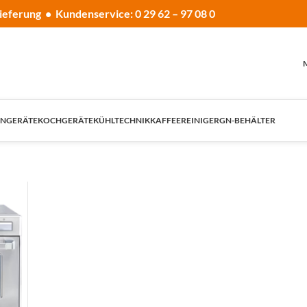
ieferung • Kundenservice: 0 29 62 – 97 08 0
NGERÄTE
KOCHGERÄTE
KÜHLTECHNIK
KAFFEE
REINIGER
GN-BEHÄLTER