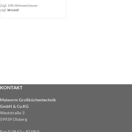
Zzgl. 19% Mehrwertsteuer
zzgl.
Versand
KONTAKT
Maiworm Großküchentechnik
GmbH & Co.KG
Weststraße 3
59939 Olsberg
Fon 0 29 62 – 97 08 0