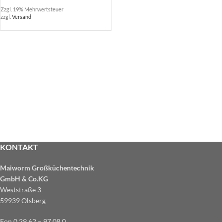
Zzgl. 19% Mehrwertsteuer
zzgl.
Versand
KONTAKT
Maiworm Großküchentechnik
GmbH & Co.KG
Weststraße 3
59939 Olsberg
Fon 0 29 62 – 97 08 0