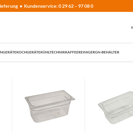
ieferung • Kundenservice: 0 29 62 – 97 08 0
NGERÄTE
KOCHGERÄTE
KÜHLTECHNIK
KAFFEE
REINIGER
GN-BEHÄLTER