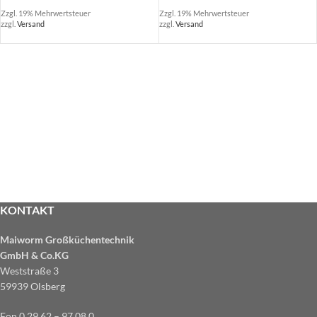
Zzgl. 19% Mehrwertsteuer
Zzgl. 19% Mehrwertsteuer
zzgl.
Versand
zzgl.
Versand
KONTAKT
Maiworm Großküchentechnik
GmbH & Co.KG
Weststraße 3
59939 Olsberg
Fon 0 29 62 – 97 08 0