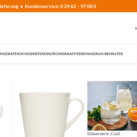
ieferung • Kundenservice: 0 29 62 – 97 08 0
NGERÄTE
KOCHGERÄTE
KÜHLTECHNIK
KAFFEE
REINIGER
GN-BEHÄLTER
Gläserserie ‚Cool‘