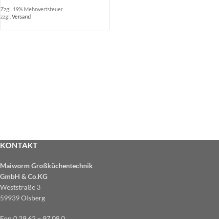
Zzgl. 19% Mehrwertsteuer
zzgl.
Versand
KONTAKT
Maiworm Großküchentechnik
GmbH & Co.KG
Weststraße 3
59939 Olsberg
Fon 0 29 62 – 97 08 0