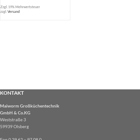
Zzgl. 19% Mehrwertsteuer
zzgl.
Versand
KONTAKT
Maiworm Großküchentechnik
GmbH & Co.KG
Weststraße 3
59939 Olsberg
Fon 0 29 62 – 97 08 0