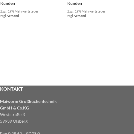
Kunden
Kunden
Zzgl. 19% Mehrwertsteuer
Zzgl. 19% Mehrwertsteuer
zzgl.
Versand
zzgl.
Versand
KONTAKT
Maiworm Großküchentechnik
GmbH & Co.KG
Weststraße 3
59939 Olsberg
Fon 0 29 62 – 97 08 0