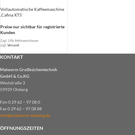
Vollautomatische Kaffeemaschine
‚Cafina XT5‘
Preise nur sichtbar für registrierte
Kunden
Zzgl. 19% Mehrwertsteuer
zzgl.
Versand
KONTAKT
Maiworm Großküchentechnik
GmbH & Co.KG
Weststraße 3
59939 Olsberg
Fon 0 29 62 – 97 08 0
Fax 0 29 62 – 97 08 88
info@maiworm-olsberg.de
ÖFFNUNGSZEITEN