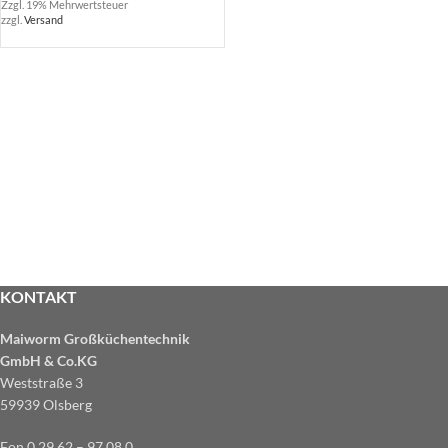
Zzgl. 19% Mehrwertsteuer
zzgl.
Versand
KONTAKT
Maiworm Großküchentechnik
GmbH & Co.KG
Weststraße 3
59939 Olsberg
Fon 0 29 62 – 97 08 0