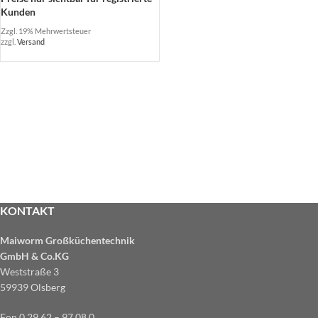
Kunden
Zzgl. 19% Mehrwertsteuer
zzgl.
Versand
KONTAKT
Maiworm Großküchentechnik
GmbH & Co.KG
Weststraße 3
59939 Olsberg
Fon 0 29 62 – 97 08 0